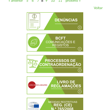
« anterior
5
6
7
8
9
10
11
próximo »
Voltar