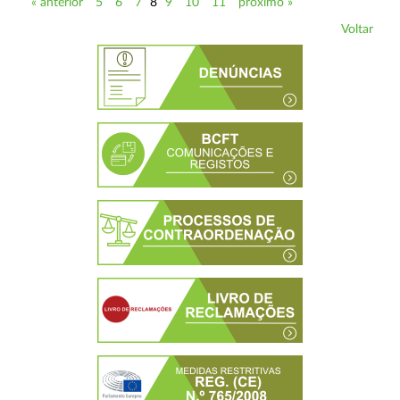
« anterior
5
6
7
8
9
10
11
próximo »
Voltar