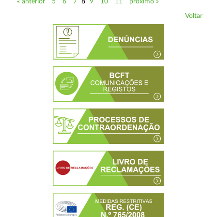
« anterior
5
6
7
8
9
10
11
próximo »
Voltar