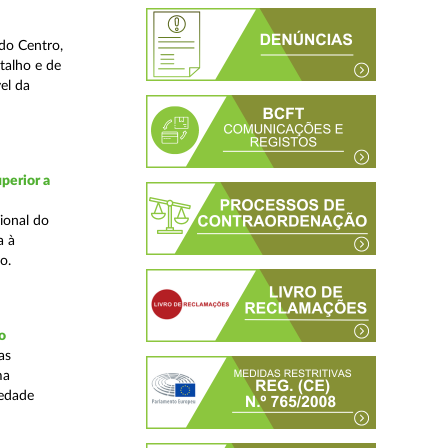
do Centro,
talho e de
el da
perior a
ional do
a à
o.
o
as
ma
iedade