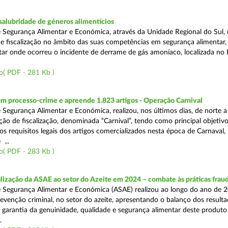
alubridade de géneros alimentícios
 Segurança Alimentar e Económica, através da Unidade Regional do Sul, 
 fiscalização no âmbito das suas competências em segurança alimentar,
tar onde ocorreu o incidente de derrame de gás amoníaco, localizada no P
o( PDF - 281 Kb )
m processo-crime e apreende 1.823 artigos - Operação Carnival
 Segurança Alimentar e Económica, realizou, nos últimos dias, de norte a
ão de fiscalização, denominada “Carnival”, tendo como principal objetivo 
s requisitos legais dos artigos comercializados nesta época de Carnaval,
...
o( PDF - 283 Kb )
alização da ASAE ao setor do Azeite em 2024 – combate às práticas frau
 Segurança Alimentar e Económica (ASAE) realizou ao longo do ano de 2
evenção criminal, no setor do azeite, apresentando o balanço dos result
 garantia da genuinidade, qualidade e segurança alimentar deste produto 
.