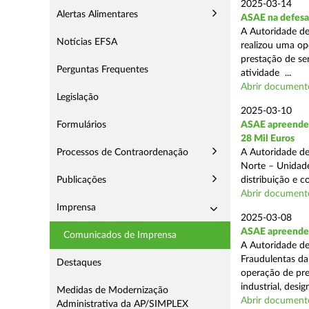
2025-03-14
Alertas Alimentares
ASAE na defesa
A Autoridade de
Notícias EFSA
realizou uma op
prestação de ser
Perguntas Frequentes
atividade ...
Abrir document
Legislação
2025-03-10
Formulários
ASAE apreende 
28 Mil Euros
Processos de Contraordenação
A Autoridade de
Norte – Unidade
Publicações
distribuição e 
Abrir document
Imprensa
2025-03-08
ASAE apreende m
Comunicados de Imprensa
A Autoridade de
Fraudulentas da
Destaques
operação de pre
industrial, desi
Medidas de Modernização
Abrir document
Administrativa da AP/SIMPLEX