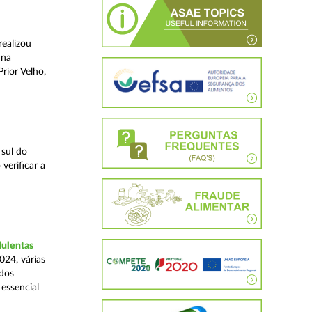
realizou
 na
rior Velho,
 sul do
verificar a
dulentas
024, várias
ados
essencial