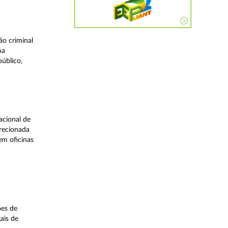
o criminal
ma
úblico,
acional de
irecionada
em oficinas
ões de
ais de