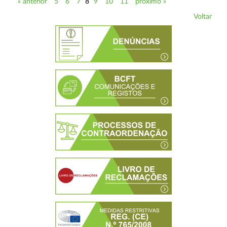
« anterior
5
6
7
8
9
10
11
próximo »
Voltar