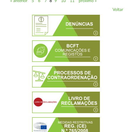
« anterior
5
6
7
8
9
10
11
próximo »
Voltar