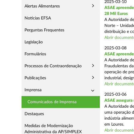
2025-03-10
Alertas Alimentares
ASAE apreende 
28 Mil Euros
Notícias EFSA
A Autoridade de
Norte – Unidade
Perguntas Frequentes
distribuição e 
Abrir document
Legislação
2025-03-08
Formulários
ASAE apreende m
A Autoridade de
Processos de Contraordenação
Fraudulentas da
operação de pre
Publicações
industrial, desi
Abrir document
Imprensa
2025-03-06
ASAE assegura s
Comunicados de Imprensa
A Autoridade de
uma operação de
Destaques
indústria alimen
em Loures.
Medidas de Modernização
Abrir document
Administrativa da AP/SIMPLEX