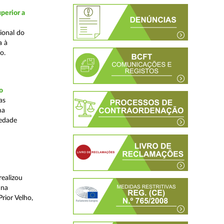
perior a
ional do
a à
o.
o
as
ma
iedade
realizou
 na
rior Velho,