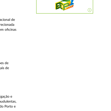
acional de
irecionada
em oficinas
ões de
ais de
igação e
audulentas,
do Porto e