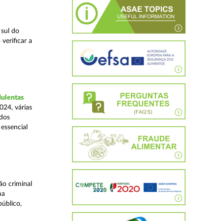
 sul do
verificar a
dulentas
024, várias
ados
essencial
o criminal
ma
úblico,