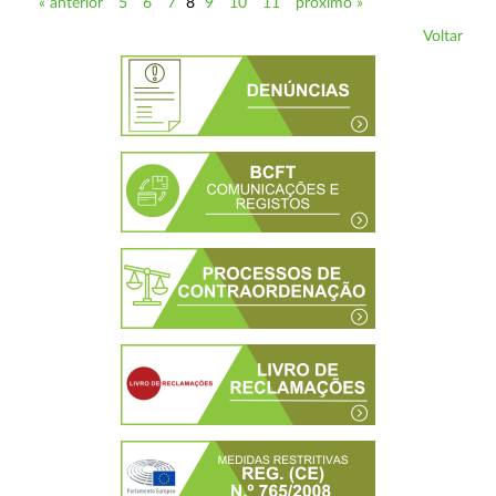
« anterior
5
6
7
8
9
10
11
próximo »
Voltar