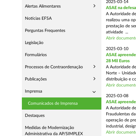
2025-03-14
Alertas Alimentares
ASAE na defesa
A Autoridade de
Notícias EFSA
realizou uma op
prestação de ser
Perguntas Frequentes
atividade ...
Abrir document
Legislação
2025-03-10
Formulários
ASAE apreende 
28 Mil Euros
Processos de Contraordenação
A Autoridade de
Norte – Unidade
Publicações
distribuição e 
Abrir document
Imprensa
2025-03-08
ASAE apreende m
Comunicados de Imprensa
A Autoridade de
Fraudulentas da
Destaques
operação de pre
industrial, desi
Medidas de Modernização
Abrir document
Administrativa da AP/SIMPLEX