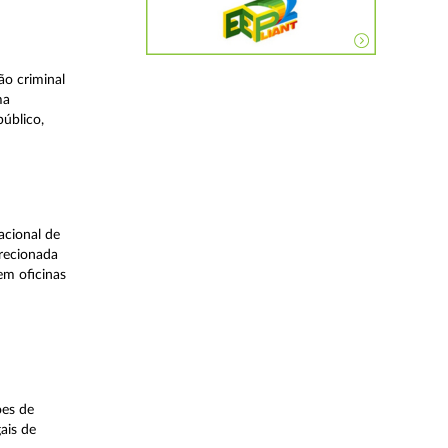
o criminal
ma
úblico,
acional de
irecionada
em oficinas
ões de
ais de