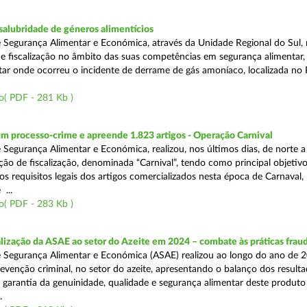
alubridade de géneros alimentícios
 Segurança Alimentar e Económica, através da Unidade Regional do Sul, 
 fiscalização no âmbito das suas competências em segurança alimentar,
tar onde ocorreu o incidente de derrame de gás amoníaco, localizada no P
o( PDF - 281 Kb )
m processo-crime e apreende 1.823 artigos - Operação Carnival
 Segurança Alimentar e Económica, realizou, nos últimos dias, de norte a
ão de fiscalização, denominada “Carnival”, tendo como principal objetivo 
s requisitos legais dos artigos comercializados nesta época de Carnaval,
...
o( PDF - 283 Kb )
alização da ASAE ao setor do Azeite em 2024 – combate às práticas frau
 Segurança Alimentar e Económica (ASAE) realizou ao longo do ano de 2
evenção criminal, no setor do azeite, apresentando o balanço dos result
 garantia da genuinidade, qualidade e segurança alimentar deste produto 
.