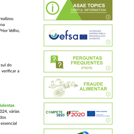
realizou
 na
rior Velho,
 sul do
verificar a
dulentas
024, várias
ados
essencial