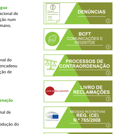
água
acional de
zação num
umano,
nal do
sencadeou
ção de
denação
nal de
o
redução do