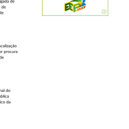
igada de
o de
de
calização
or procura
 de
nal do
blica
ico da