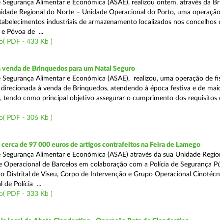
 Segurança Alimentar e Económica (ASAE), realizou ontem, através da Br
nidade Regional do Norte – Unidade Operacional do Porto, uma operaçã
estabelecimentos industriais de armazenamento localizados nos concelhos 
 e Póvoa de ...
o( PDF - 433 Kb )
a venda de Brinquedos para um Natal Seguro
 Segurança Alimentar e Económica (ASAE), realizou, uma operação de fis
l, direcionada à venda de Brinquedos, atendendo à época festiva e de mai
, tendo como principal objetivo assegurar o cumprimento dos requisitos
o( PDF - 306 Kb )
erca de 97 000 euros de artigos contrafeitos na Feira de Lamego
 Segurança Alimentar e Económica (ASAE) através da sua Unidade Regio
 Operacional de Barcelos em colaboração com a Polícia de Segurança Pú
 Distrital de Viseu, Corpo de Intervenção e Grupo Operacional Cinotécn
 de Polícia ...
o( PDF - 333 Kb )