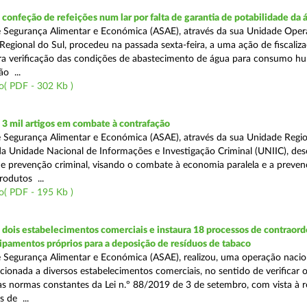
onfeção de refeições num lar por falta de garantia de potabilidade da 
 Segurança Alimentar e Económica (ASAE), através da sua Unidade Oper
Regional do Sul, procedeu na passada sexta-feira, a uma ação de fiscali
ara verificação das condições de abastecimento de água para consumo h
ão ...
o( PDF - 302 Kb )
3 mil artigos em combate à contrafação
 Segurança Alimentar e Económica (ASAE), através da sua Unidade Regio
a Unidade Nacional de Informações e Investigação Criminal (UNIIC), de
 prevenção criminal, visando o combate à economia paralela e a preven
rodutos ...
o( PDF - 195 Kb )
dois estabelecimentos comerciais e instaura 18 processos de contraor
uipamentos próprios para a deposição de resíduos de tabaco
 Segurança Alimentar e Económica (ASAE), realizou, uma operação nacio
recionada a diversos estabelecimentos comerciais, no sentido de verificar 
 normas constantes da Lei n.º 88/2019 de 3 de setembro, com vista à 
 de ...