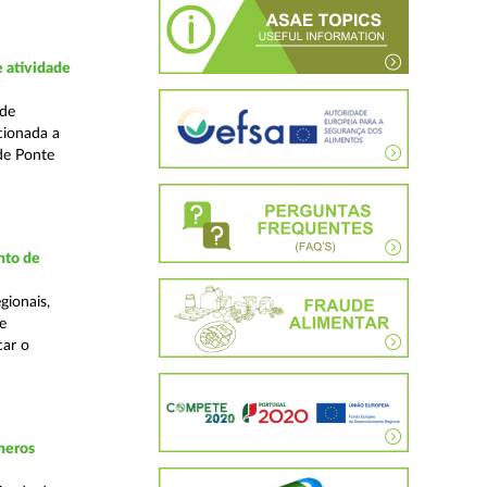
 atividade
ade
cionada a
de Ponte
nto de
gionais,
e
car o
neros