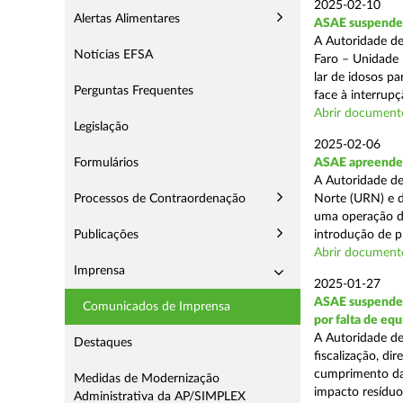
2025-02-10
Alertas Alimentares
ASAE suspende c
A Autoridade de
Notícias EFSA
Faro – Unidade 
lar de idosos p
Perguntas Frequentes
face à interrupç
Abrir document
Legislação
2025-02-06
Formulários
ASAE apreende 
A Autoridade de
Processos de Contraordenação
Norte (URN) e d
uma operação de
Publicações
introdução de p
Abrir document
Imprensa
2025-01-27
ASAE suspende 
Comunicados de Imprensa
por falta de eq
A Autoridade de
Destaques
fiscalização, di
cumprimento das
Medidas de Modernização
impacto resíduos
Administrativa da AP/SIMPLEX