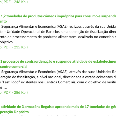
o( PDF - 246 Kb )
1,2 toneladas de produtos cárneos impróprios para consumo e suspende
ento
 Segurança Alimentar e Económica (ASAE) realizou, através da sua Unid
te - Unidade Operacional de Barcelos, uma operação de fiscalização dire
nto de processamento de produtos alimentares localizado no concelho 
bjetivo ...
o( PDF - 235 Kb )
21 processos de contraordenação e suspende atividade de estabelecime
 centro comercial
 Segurança Alimentar e Económica (ASAE), através das suas Unidades Re
eração de fiscalização, a nível nacional, direcionada a estabelecimentos d
 “Fast Food” existentes nos Centros Comerciais, com o objetivo de verifi
 ...
o( PDF - 286 Kb )
tividade de 3 armazéns ilegais e apreende mais de 17 toneladas de gé
Operação Depósito