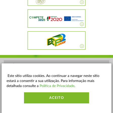
POLÍTICA DE PRIVACIDADE
TERMOS E CONDIÇÕES
Este sítio utiliza cookies. Ao continuar a navegar neste sítio
estará a consentir a sua utilização. Para informação mais
MAPA DO SITE
detalhada consulte a
Política de Privacidade
.
CONTACTOS
ACEITO
ACESSIBILIDADE