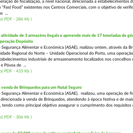
eração de fiscalização, a nível nacional, direcionada a estabelecimentos d
 “Fast Food” existentes nos Centros Comerciais, com o objetivo de verifi
 ...
o( PDF - 286 Kb )
tividade de 3 armazéns ilegais e apreende mais de 17 toneladas de gé
Operação Depósito
 Segurança Alimentar e Económica (ASAE), realizou ontem, através da Br
nidade Regional do Norte – Unidade Operacional do Porto, uma operaçã
estabelecimentos industriais de armazenamento localizados nos concelhos 
 e Póvoa de ...
o( PDF - 433 Kb )
a venda de Brinquedos para um Natal Seguro
 Segurança Alimentar e Económica (ASAE), realizou, uma operação de fis
l, direcionada à venda de Brinquedos, atendendo à época festiva e de mai
, tendo como principal objetivo assegurar o cumprimento dos requisitos
o( PDF - 306 Kb )