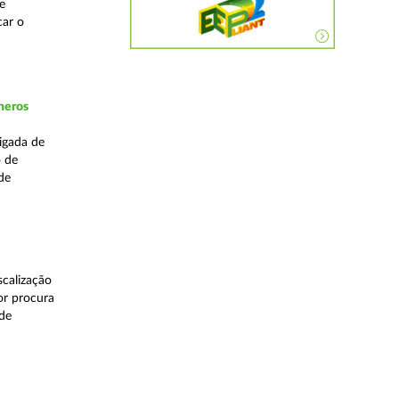
e
car o
neros
igada de
o de
de
calização
or procura
 de