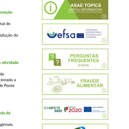
denação
nal de
o
redução do
 atividade
ade
cionada a
de Ponte
nto de
gionais,