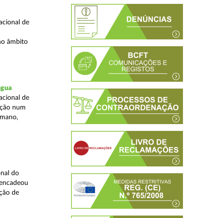
acional de
no âmbito
água
acional de
zação num
umano,
nal do
sencadeou
ção de