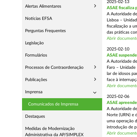
2025-02-13
Alertas Alimentares
ASAE fiscaliza 
A Autoridade de
Notícias EFSA
Lisboa – Unidad
fiscalização a 
Perguntas Frequentes
das práticas com
Abrir document
Legislação
2025-02-10
Formulários
ASAE suspende c
A Autoridade de
Processos de Contraordenação
Faro – Unidade 
lar de idosos p
Publicações
face à interrupç
Abrir document
Imprensa
2025-02-06
ASAE apreende 
Comunicados de Imprensa
A Autoridade de
Norte (URN) e d
Destaques
uma operação de
introdução de p
Medidas de Modernização
Abrir document
Administrativa da AP/SIMPLEX