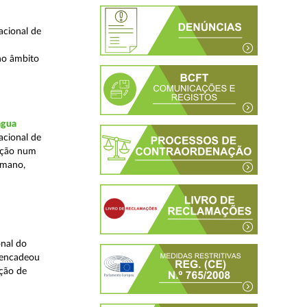
acional de
no âmbito
água
acional de
zação num
umano,
nal do
sencadeou
ção de