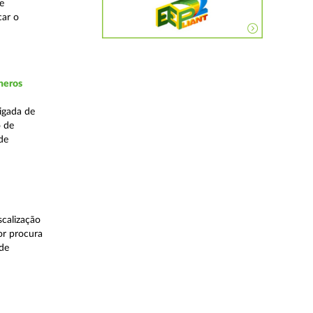
e
car o
neros
igada de
o de
de
calização
or procura
 de