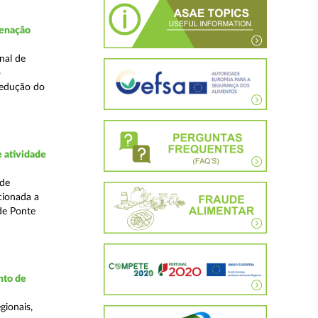
denação
nal de
o
redução do
 atividade
ade
cionada a
de Ponte
nto de
gionais,