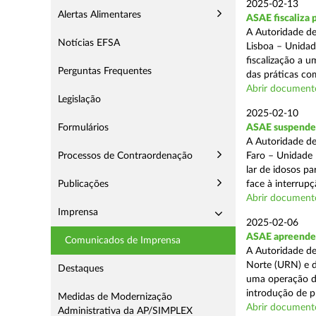
2025-02-13
Alertas Alimentares
ASAE fiscaliza 
A Autoridade de
Notícias EFSA
Lisboa – Unidad
fiscalização a 
Perguntas Frequentes
das práticas com
Abrir document
Legislação
2025-02-10
Formulários
ASAE suspende c
A Autoridade de
Processos de Contraordenação
Faro – Unidade 
lar de idosos p
Publicações
face à interrupç
Abrir document
Imprensa
2025-02-06
ASAE apreende 
Comunicados de Imprensa
A Autoridade de
Norte (URN) e d
Destaques
uma operação de
introdução de p
Medidas de Modernização
Abrir document
Administrativa da AP/SIMPLEX