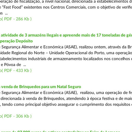
eração de fiscalização, a nível nacional, direcionada a estabelecimentos d
 “Fast Food” existentes nos Centros Comerciais, com o objetivo de verifi
 ...
o( PDF - 286 Kb )
tividade de 3 armazéns ilegais e apreende mais de 17 toneladas de gé
Operação Depósito
 Segurança Alimentar e Económica (ASAE), realizou ontem, através da Br
nidade Regional do Norte – Unidade Operacional do Porto, uma operaçã
estabelecimentos industriais de armazenamento localizados nos concelhos 
 e Póvoa de ...
o( PDF - 433 Kb )
a venda de Brinquedos para um Natal Seguro
 Segurança Alimentar e Económica (ASAE), realizou, uma operação de fis
l, direcionada à venda de Brinquedos, atendendo à época festiva e de mai
, tendo como principal objetivo assegurar o cumprimento dos requisitos
o( PDF - 306 Kb )