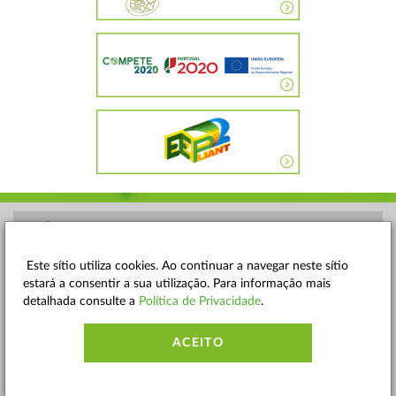
POLÍTICA DE PRIVACIDADE
TERMOS E CONDIÇÕES
Este sítio utiliza cookies. Ao continuar a navegar neste sítio
estará a consentir a sua utilização. Para informação mais
MAPA DO SITE
detalhada consulte a
Política de Privacidade
.
CONTACTOS
ACEITO
ACESSIBILIDADE