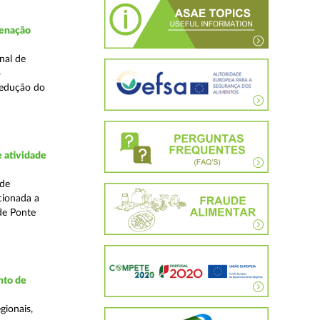
denação
nal de
o
redução do
 atividade
ade
cionada a
de Ponte
nto de
gionais,