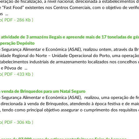
eração de fiscalização, a nível nacional, direcionada a estabelecimentos d
 “Fast Food” existentes nos Centros Comerciais, com o objetivo de verifi
 ...
o( PDF - 286 Kb )
tividade de 3 armazéns ilegais e apreende mais de 17 toneladas de gé
Operação Depósito
 Segurança Alimentar e Económica (ASAE), realizou ontem, através da Br
nidade Regional do Norte – Unidade Operacional do Porto, uma operaçã
estabelecimentos industriais de armazenamento localizados nos concelhos 
 e Póvoa de ...
o( PDF - 433 Kb )
a venda de Brinquedos para um Natal Seguro
 Segurança Alimentar e Económica (ASAE), realizou, uma operação de fis
l, direcionada à venda de Brinquedos, atendendo à época festiva e de mai
, tendo como principal objetivo assegurar o cumprimento dos requisitos
o( PDF - 306 Kb )