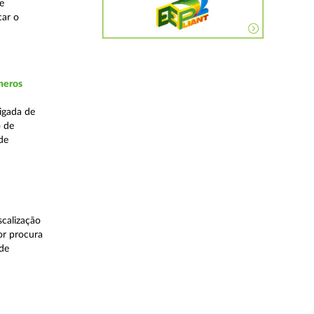
e
car o
neros
igada de
o de
de
calização
or procura
 de