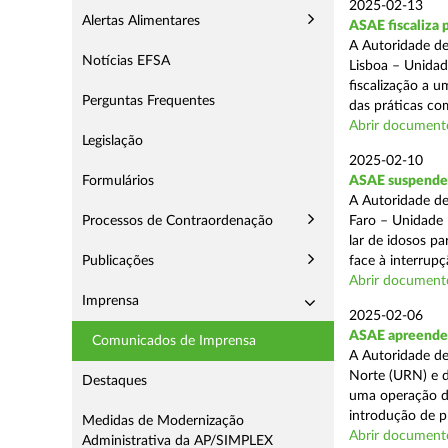
2025-02-13
Alertas Alimentares
ASAE fiscaliza 
A Autoridade de
Notícias EFSA
Lisboa – Unidad
fiscalização a 
Perguntas Frequentes
das práticas com
Abrir document
Legislação
2025-02-10
Formulários
ASAE suspende c
A Autoridade de
Processos de Contraordenação
Faro – Unidade 
lar de idosos p
Publicações
face à interrupç
Abrir document
Imprensa
2025-02-06
ASAE apreende 
Comunicados de Imprensa
A Autoridade de
Norte (URN) e d
Destaques
uma operação de
introdução de p
Medidas de Modernização
Abrir document
Administrativa da AP/SIMPLEX