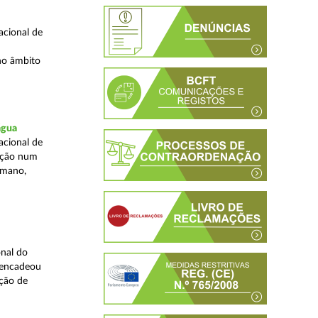
acional de
no âmbito
água
acional de
zação num
umano,
nal do
sencadeou
ção de