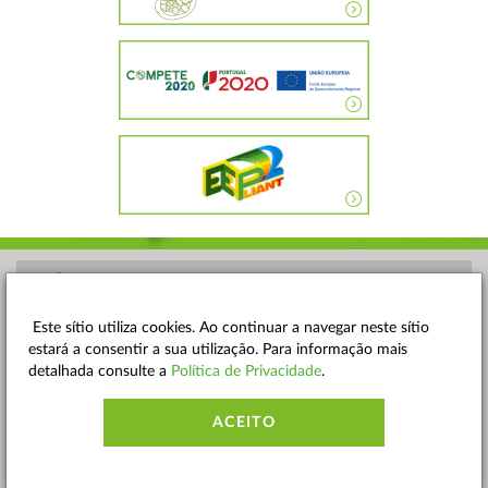
POLÍTICA DE PRIVACIDADE
TERMOS E CONDIÇÕES
Este sítio utiliza cookies. Ao continuar a navegar neste sítio
estará a consentir a sua utilização. Para informação mais
MAPA DO SITE
detalhada consulte a
Política de Privacidade
.
CONTACTOS
ACEITO
ACESSIBILIDADE