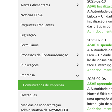
2025-02-13
Alertas Alimentares
ASAE fiscaliza 
A Autoridade de
Notícias EFSA
Lisboa – Unidad
fiscalização a 
Perguntas Frequentes
das práticas com
Abrir document
Legislação
2025-02-10
Formulários
ASAE suspende c
A Autoridade de
Processos de Contraordenação
Faro – Unidade 
lar de idosos p
Publicações
face à interrupç
Abrir document
Imprensa
2025-02-06
ASAE apreende 
Comunicados de Imprensa
A Autoridade de
Norte (URN) e d
Destaques
uma operação de
introdução de p
Medidas de Modernização
Abrir document
Administrativa da AP/SIMPLEX