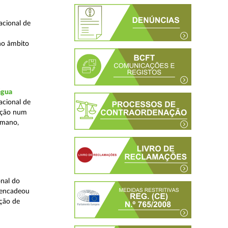
acional de
no âmbito
água
acional de
zação num
umano,
nal do
sencadeou
ção de