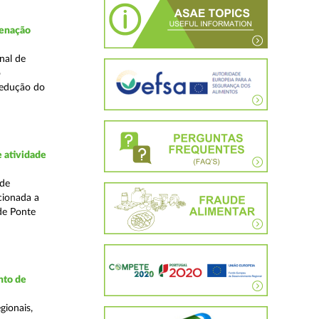
denação
nal de
o
redução do
 atividade
ade
cionada a
de Ponte
nto de
gionais,