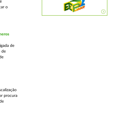
e
car o
neros
igada de
o de
de
calização
or procura
 de