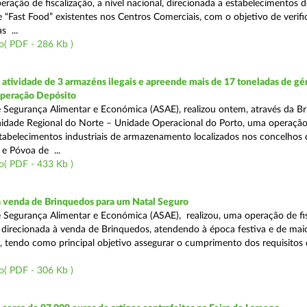
eração de fiscalização, a nível nacional, direcionada a estabelecimentos d
 “Fast Food” existentes nos Centros Comerciais, com o objetivo de verifi
 ...
o( PDF - 286 Kb )
tividade de 3 armazéns ilegais e apreende mais de 17 toneladas de gé
Operação Depósito
 Segurança Alimentar e Económica (ASAE), realizou ontem, através da Br
nidade Regional do Norte – Unidade Operacional do Porto, uma operaçã
estabelecimentos industriais de armazenamento localizados nos concelhos 
 e Póvoa de ...
o( PDF - 433 Kb )
a venda de Brinquedos para um Natal Seguro
 Segurança Alimentar e Económica (ASAE), realizou, uma operação de fis
l, direcionada à venda de Brinquedos, atendendo à época festiva e de mai
, tendo como principal objetivo assegurar o cumprimento dos requisitos
o( PDF - 306 Kb )