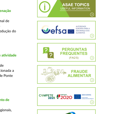
denação
nal de
o
redução do
 atividade
ade
cionada a
de Ponte
nto de
gionais,