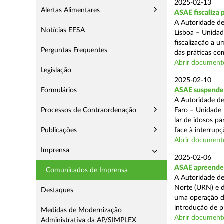
2025-02-13
Alertas Alimentares
ASAE fiscaliza 
A Autoridade de
Notícias EFSA
Lisboa – Unidad
fiscalização a 
Perguntas Frequentes
das práticas com
Abrir document
Legislação
2025-02-10
Formulários
ASAE suspende c
A Autoridade de
Processos de Contraordenação
Faro – Unidade 
lar de idosos p
Publicações
face à interrupç
Abrir document
Imprensa
2025-02-06
ASAE apreende 
Comunicados de Imprensa
A Autoridade de
Norte (URN) e d
Destaques
uma operação de
introdução de p
Medidas de Modernização
Abrir document
Administrativa da AP/SIMPLEX