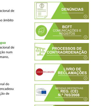
acional de
no âmbito
água
acional de
zação num
umano,
nal do
sencadeou
ção de