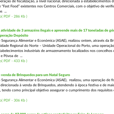
eração de fiscalização, a nível nacional, direcionada a estabelecimentos d
 “Fast Food” existentes nos Centros Comerciais, com o objetivo de verifi
 ...
o( PDF - 286 Kb )
tividade de 3 armazéns ilegais e apreende mais de 17 toneladas de gé
Operação Depósito
 Segurança Alimentar e Económica (ASAE), realizou ontem, através da Br
nidade Regional do Norte – Unidade Operacional do Porto, uma operaçã
estabelecimentos industriais de armazenamento localizados nos concelhos 
 e Póvoa de ...
o( PDF - 433 Kb )
a venda de Brinquedos para um Natal Seguro
 Segurança Alimentar e Económica (ASAE), realizou, uma operação de fis
l, direcionada à venda de Brinquedos, atendendo à época festiva e de mai
, tendo como principal objetivo assegurar o cumprimento dos requisitos
o( PDF - 306 Kb )