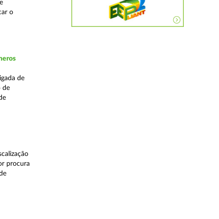
e
car o
neros
igada de
o de
de
calização
or procura
 de