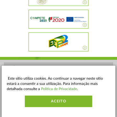
POLÍTICA DE PRIVACIDADE
TERMOS E CONDIÇÕES
Este sítio utiliza cookies. Ao continuar a navegar neste sítio
estará a consentir a sua utilização. Para informação mais
MAPA DO SITE
detalhada consulte a
Política de Privacidade
.
CONTACTOS
ACEITO
ACESSIBILIDADE