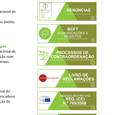
acional de
no âmbito
água
acional de
zação num
umano,
nal do
sencadeou
ção de