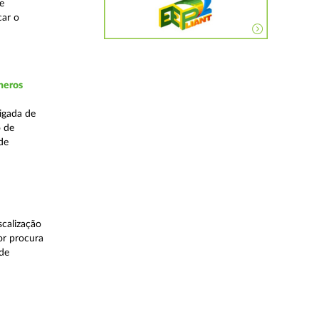
e
car o
neros
igada de
o de
de
calização
or procura
 de