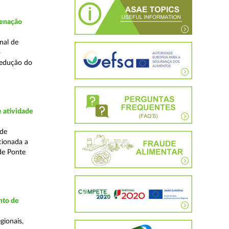
denação
nal de
o
redução do
 atividade
ade
cionada a
de Ponte
nto de
gionais,