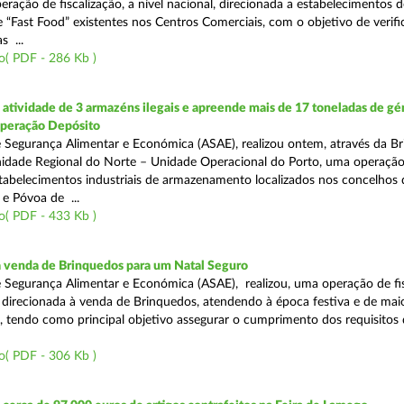
eração de fiscalização, a nível nacional, direcionada a estabelecimentos d
 “Fast Food” existentes nos Centros Comerciais, com o objetivo de verifi
 ...
o( PDF - 286 Kb )
tividade de 3 armazéns ilegais e apreende mais de 17 toneladas de gé
Operação Depósito
 Segurança Alimentar e Económica (ASAE), realizou ontem, através da Br
nidade Regional do Norte – Unidade Operacional do Porto, uma operaçã
estabelecimentos industriais de armazenamento localizados nos concelhos 
 e Póvoa de ...
o( PDF - 433 Kb )
a venda de Brinquedos para um Natal Seguro
 Segurança Alimentar e Económica (ASAE), realizou, uma operação de fis
l, direcionada à venda de Brinquedos, atendendo à época festiva e de mai
, tendo como principal objetivo assegurar o cumprimento dos requisitos
o( PDF - 306 Kb )