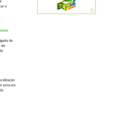
e
car o
neros
igada de
o de
de
calização
or procura
 de