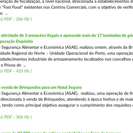
eração de fiscalização, a nível nacional, direcionada a estabelecimentos d
 “Fast Food” existentes nos Centros Comerciais, com o objetivo de verifi
 ...
o( PDF - 286 Kb )
tividade de 3 armazéns ilegais e apreende mais de 17 toneladas de gé
Operação Depósito
 Segurança Alimentar e Económica (ASAE), realizou ontem, através da Br
nidade Regional do Norte – Unidade Operacional do Porto, uma operaçã
estabelecimentos industriais de armazenamento localizados nos concelhos 
 e Póvoa de ...
o( PDF - 433 Kb )
a venda de Brinquedos para um Natal Seguro
 Segurança Alimentar e Económica (ASAE), realizou, uma operação de fis
l, direcionada à venda de Brinquedos, atendendo à época festiva e de mai
, tendo como principal objetivo assegurar o cumprimento dos requisitos
o( PDF - 306 Kb )