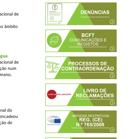
acional de
no âmbito
água
acional de
zação num
umano,
nal do
sencadeou
ção de