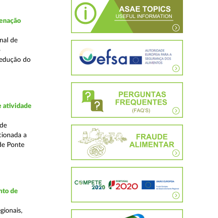
denação
nal de
o
redução do
 atividade
ade
cionada a
de Ponte
nto de
gionais,