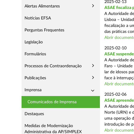
2025-02-13
Alertas Alimentares
ASAE fiscaliza 
A Autoridade de
Notícias EFSA
Lisboa – Unidad
fiscalização a 
Perguntas Frequentes
das práticas com
Abrir document
Legislação
2025-02-10
Formulários
ASAE suspende c
A Autoridade de
Processos de Contraordenação
Faro – Unidade 
lar de idosos p
Publicações
face à interrupç
Abrir document
Imprensa
2025-02-06
ASAE apreende 
Comunicados de Imprensa
A Autoridade de
Norte (URN) e d
Destaques
uma operação de
introdução de p
Medidas de Modernização
Abrir document
Administrativa da AP/SIMPLEX