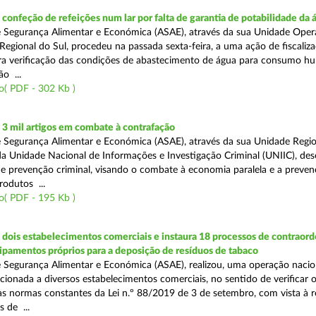
onfeção de refeições num lar por falta de garantia de potabilidade da 
 Segurança Alimentar e Económica (ASAE), através da sua Unidade Oper
Regional do Sul, procedeu na passada sexta-feira, a uma ação de fiscali
ara verificação das condições de abastecimento de água para consumo h
ão ...
o( PDF - 302 Kb )
3 mil artigos em combate à contrafação
 Segurança Alimentar e Económica (ASAE), através da sua Unidade Regio
a Unidade Nacional de Informações e Investigação Criminal (UNIIC), de
 prevenção criminal, visando o combate à economia paralela e a preven
rodutos ...
o( PDF - 195 Kb )
dois estabelecimentos comerciais e instaura 18 processos de contraor
uipamentos próprios para a deposição de resíduos de tabaco
 Segurança Alimentar e Económica (ASAE), realizou, uma operação nacio
recionada a diversos estabelecimentos comerciais, no sentido de verificar 
 normas constantes da Lei n.º 88/2019 de 3 de setembro, com vista à 
 de ...