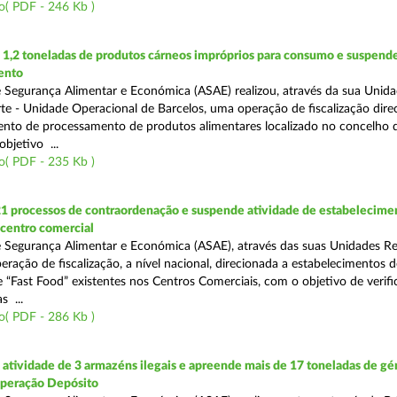
o( PDF - 246 Kb )
1,2 toneladas de produtos cárneos impróprios para consumo e suspende
ento
 Segurança Alimentar e Económica (ASAE) realizou, através da sua Unid
te - Unidade Operacional de Barcelos, uma operação de fiscalização dire
nto de processamento de produtos alimentares localizado no concelho 
bjetivo ...
o( PDF - 235 Kb )
21 processos de contraordenação e suspende atividade de estabelecime
 centro comercial
 Segurança Alimentar e Económica (ASAE), através das suas Unidades Re
eração de fiscalização, a nível nacional, direcionada a estabelecimentos d
 “Fast Food” existentes nos Centros Comerciais, com o objetivo de verifi
 ...
o( PDF - 286 Kb )
tividade de 3 armazéns ilegais e apreende mais de 17 toneladas de gé
Operação Depósito