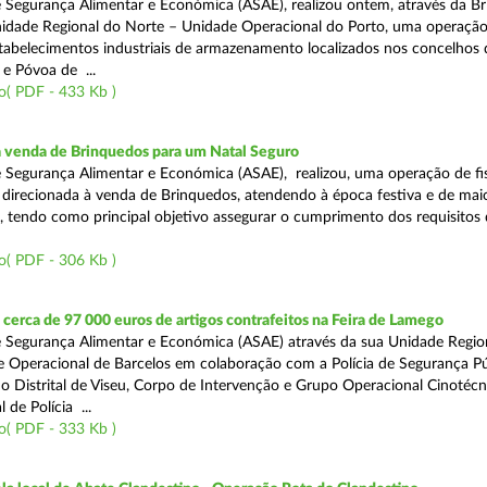
 Segurança Alimentar e Económica (ASAE), realizou ontem, através da Br
nidade Regional do Norte – Unidade Operacional do Porto, uma operaçã
estabelecimentos industriais de armazenamento localizados nos concelhos 
 e Póvoa de ...
o( PDF - 433 Kb )
a venda de Brinquedos para um Natal Seguro
 Segurança Alimentar e Económica (ASAE), realizou, uma operação de fis
l, direcionada à venda de Brinquedos, atendendo à época festiva e de mai
, tendo como principal objetivo assegurar o cumprimento dos requisitos
o( PDF - 306 Kb )
erca de 97 000 euros de artigos contrafeitos na Feira de Lamego
 Segurança Alimentar e Económica (ASAE) através da sua Unidade Regio
 Operacional de Barcelos em colaboração com a Polícia de Segurança Pú
 Distrital de Viseu, Corpo de Intervenção e Grupo Operacional Cinotécn
 de Polícia ...
o( PDF - 333 Kb )