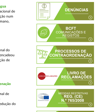
água
acional de
zação num
umano,
nal do
sencadeou
ção de
denação
nal de
o
redução do