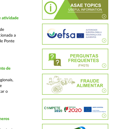
 atividade
ade
cionada a
de Ponte
nto de
gionais,
e
car o
neros