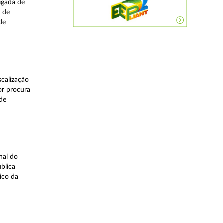
igada de
o de
de
calização
or procura
 de
nal do
blica
ico da