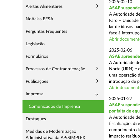
2025-02-10
Alertas Alimentares
ASAE suspende c
A Autoridade de
Notícias EFSA
Faro – Unidade 
lar de idosos p
Perguntas Frequentes
face à interrupç
Abrir document
Legislação
2025-02-06
Formulários
ASAE apreende 
A Autoridade de
Processos de Contraordenação
Norte (URN) e d
uma operação de
Publicações
introdução de p
Abrir document
Imprensa
2025-01-27
ASAE suspende 
Comunicados de Imprensa
por falta de eq
A Autoridade de
Destaques
fiscalização, di
cumprimento das
Medidas de Modernização
impacto resíduos
Administrativa da AP/SIMPLEX