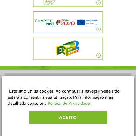
POLÍTICA DE PRIVACIDADE
TERMOS E CONDIÇÕES
Este sítio utiliza cookies. Ao continuar a navegar neste sítio
estará a consentir a sua utilização. Para informação mais
MAPA DO SITE
detalhada consulte a
Política de Privacidade
.
CONTACTOS
ACEITO
ACESSIBILIDADE