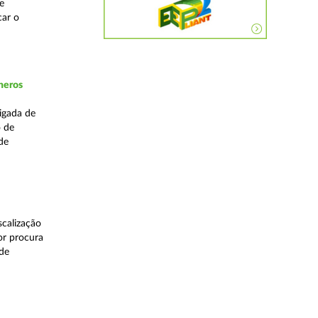
e
car o
neros
igada de
o de
de
calização
or procura
 de