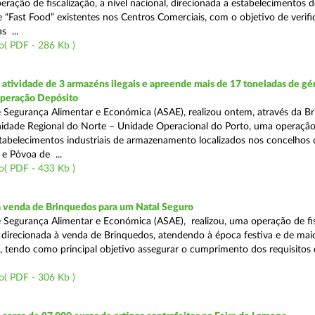
eração de fiscalização, a nível nacional, direcionada a estabelecimentos d
 “Fast Food” existentes nos Centros Comerciais, com o objetivo de verifi
 ...
o( PDF - 286 Kb )
tividade de 3 armazéns ilegais e apreende mais de 17 toneladas de gé
Operação Depósito
 Segurança Alimentar e Económica (ASAE), realizou ontem, através da Br
nidade Regional do Norte – Unidade Operacional do Porto, uma operaçã
estabelecimentos industriais de armazenamento localizados nos concelhos 
 e Póvoa de ...
o( PDF - 433 Kb )
a venda de Brinquedos para um Natal Seguro
 Segurança Alimentar e Económica (ASAE), realizou, uma operação de fis
l, direcionada à venda de Brinquedos, atendendo à época festiva e de mai
, tendo como principal objetivo assegurar o cumprimento dos requisitos
o( PDF - 306 Kb )