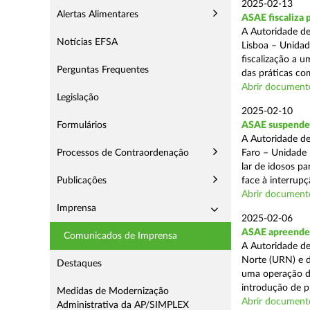
2025-02-13
Alertas Alimentares
ASAE fiscaliza 
A Autoridade de
Notícias EFSA
Lisboa – Unidad
fiscalização a 
Perguntas Frequentes
das práticas com
Abrir document
Legislação
2025-02-10
Formulários
ASAE suspende c
A Autoridade de
Processos de Contraordenação
Faro – Unidade 
lar de idosos p
Publicações
face à interrupç
Abrir document
Imprensa
2025-02-06
ASAE apreende 
Comunicados de Imprensa
A Autoridade de
Norte (URN) e d
Destaques
uma operação de
introdução de p
Medidas de Modernização
Abrir document
Administrativa da AP/SIMPLEX