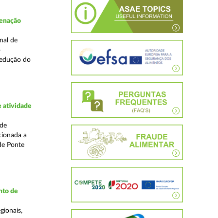
denação
nal de
o
redução do
 atividade
ade
cionada a
de Ponte
nto de
gionais,