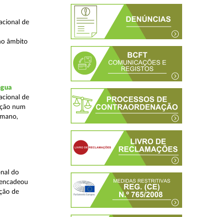
acional de
no âmbito
água
acional de
zação num
umano,
nal do
sencadeou
ção de