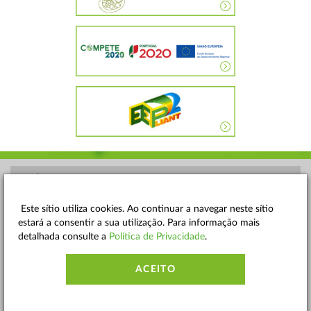
POLÍTICA DE PRIVACIDADE
TERMOS E CONDIÇÕES
Este sítio utiliza cookies. Ao continuar a navegar neste sítio
estará a consentir a sua utilização. Para informação mais
MAPA DO SITE
detalhada consulte a
Política de Privacidade
.
CONTACTOS
ACEITO
ACESSIBILIDADE