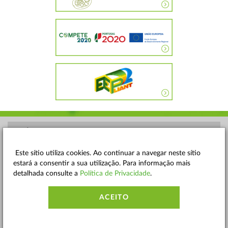
POLÍTICA DE PRIVACIDADE
TERMOS E CONDIÇÕES
Este sítio utiliza cookies. Ao continuar a navegar neste sítio
estará a consentir a sua utilização. Para informação mais
MAPA DO SITE
detalhada consulte a
Política de Privacidade
.
CONTACTOS
ACEITO
ACESSIBILIDADE