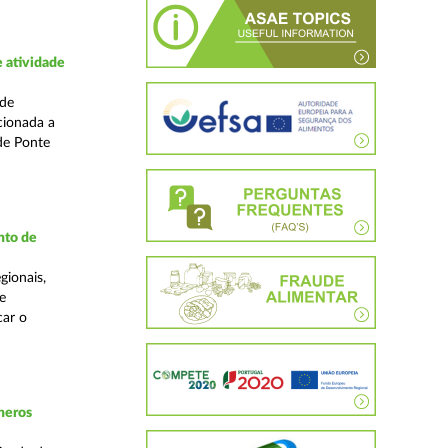
 atividade
ade
cionada a
de Ponte
nto de
gionais,
e
car o
neros