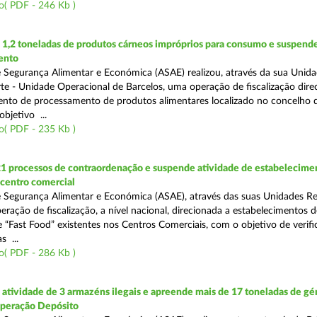
o( PDF - 246 Kb )
1,2 toneladas de produtos cárneos impróprios para consumo e suspende
ento
 Segurança Alimentar e Económica (ASAE) realizou, através da sua Unid
te - Unidade Operacional de Barcelos, uma operação de fiscalização dire
nto de processamento de produtos alimentares localizado no concelho 
bjetivo ...
o( PDF - 235 Kb )
21 processos de contraordenação e suspende atividade de estabelecime
 centro comercial
 Segurança Alimentar e Económica (ASAE), através das suas Unidades Re
eração de fiscalização, a nível nacional, direcionada a estabelecimentos d
 “Fast Food” existentes nos Centros Comerciais, com o objetivo de verifi
 ...
o( PDF - 286 Kb )
tividade de 3 armazéns ilegais e apreende mais de 17 toneladas de gé
Operação Depósito