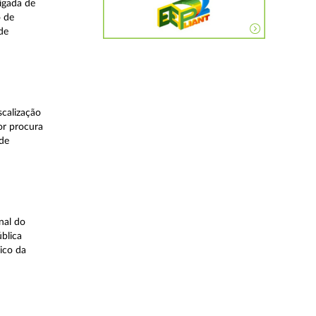
igada de
o de
de
calização
or procura
 de
nal do
blica
ico da