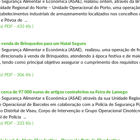
 Segurança Alimentar e Económica (ASAE), realizou ontem, através da Br
nidade Regional do Norte – Unidade Operacional do Porto, uma operaçã
estabelecimentos industriais de armazenamento localizados nos concelhos 
 e Póvoa de ...
o( PDF - 433 Kb )
a venda de Brinquedos para um Natal Seguro
 Segurança Alimentar e Económica (ASAE), realizou, uma operação de fis
l, direcionada à venda de Brinquedos, atendendo à época festiva e de mai
, tendo como principal objetivo assegurar o cumprimento dos requisitos
o( PDF - 306 Kb )
erca de 97 000 euros de artigos contrafeitos na Feira de Lamego
 Segurança Alimentar e Económica (ASAE) através da sua Unidade Regio
 Operacional de Barcelos em colaboração com a Polícia de Segurança Pú
 Distrital de Viseu, Corpo de Intervenção e Grupo Operacional Cinotécn
 de Polícia ...
o( PDF - 333 Kb )