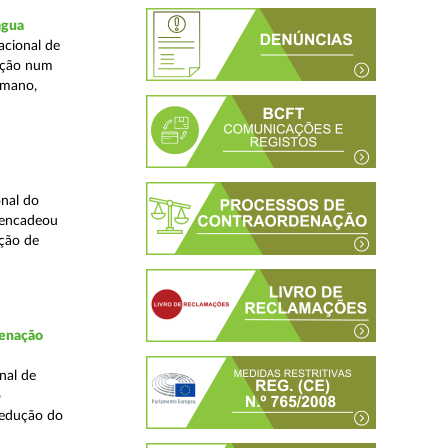
água
acional de
zação num
umano,
nal do
sencadeou
ção de
denação
nal de
o
redução do