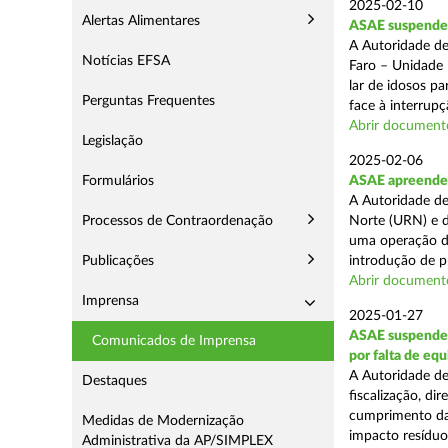
2025-02-10
Alertas Alimentares
ASAE suspende c
A Autoridade de
Notícias EFSA
Faro – Unidade 
lar de idosos p
Perguntas Frequentes
face à interrupç
Abrir document
Legislação
2025-02-06
Formulários
ASAE apreende 
A Autoridade de
Processos de Contraordenação
Norte (URN) e d
uma operação de
Publicações
introdução de p
Abrir document
Imprensa
2025-01-27
ASAE suspende 
Comunicados de Imprensa
por falta de eq
A Autoridade de
Destaques
fiscalização, di
cumprimento das
Medidas de Modernização
impacto resíduos
Administrativa da AP/SIMPLEX