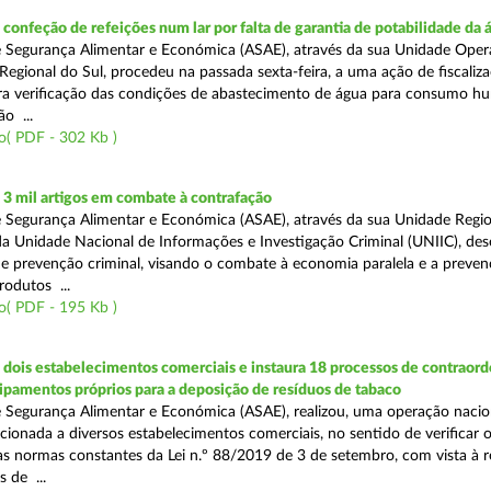
onfeção de refeições num lar por falta de garantia de potabilidade da 
 Segurança Alimentar e Económica (ASAE), através da sua Unidade Oper
Regional do Sul, procedeu na passada sexta-feira, a uma ação de fiscali
ara verificação das condições de abastecimento de água para consumo h
ão ...
o( PDF - 302 Kb )
3 mil artigos em combate à contrafação
 Segurança Alimentar e Económica (ASAE), através da sua Unidade Regio
a Unidade Nacional de Informações e Investigação Criminal (UNIIC), de
 prevenção criminal, visando o combate à economia paralela e a preven
rodutos ...
o( PDF - 195 Kb )
dois estabelecimentos comerciais e instaura 18 processos de contraor
uipamentos próprios para a deposição de resíduos de tabaco
 Segurança Alimentar e Económica (ASAE), realizou, uma operação nacio
recionada a diversos estabelecimentos comerciais, no sentido de verificar 
 normas constantes da Lei n.º 88/2019 de 3 de setembro, com vista à 
 de ...