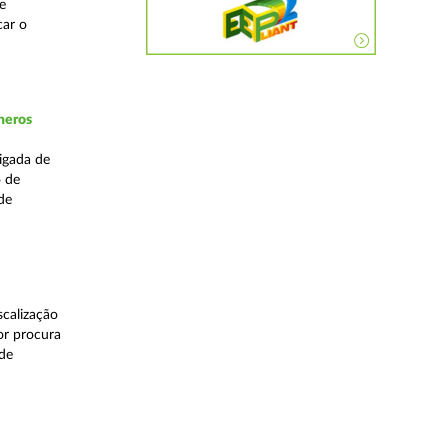
e
car o
neros
igada de
o de
de
calização
or procura
 de