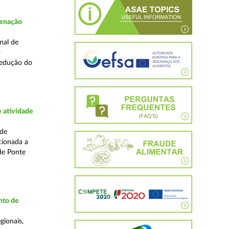
denação
nal de
o
redução do
 atividade
ade
cionada a
de Ponte
nto de
gionais,