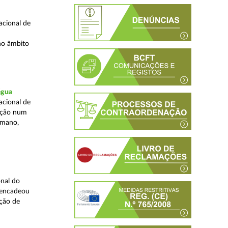
acional de
no âmbito
água
acional de
zação num
umano,
nal do
sencadeou
ção de