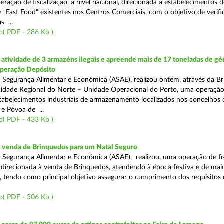
eração de fiscalização, a nível nacional, direcionada a estabelecimentos d
 “Fast Food” existentes nos Centros Comerciais, com o objetivo de verifi
 ...
o( PDF - 286 Kb )
tividade de 3 armazéns ilegais e apreende mais de 17 toneladas de gé
Operação Depósito
 Segurança Alimentar e Económica (ASAE), realizou ontem, através da Br
nidade Regional do Norte – Unidade Operacional do Porto, uma operaçã
estabelecimentos industriais de armazenamento localizados nos concelhos 
 e Póvoa de ...
o( PDF - 433 Kb )
a venda de Brinquedos para um Natal Seguro
 Segurança Alimentar e Económica (ASAE), realizou, uma operação de fis
l, direcionada à venda de Brinquedos, atendendo à época festiva e de mai
, tendo como principal objetivo assegurar o cumprimento dos requisitos
o( PDF - 306 Kb )