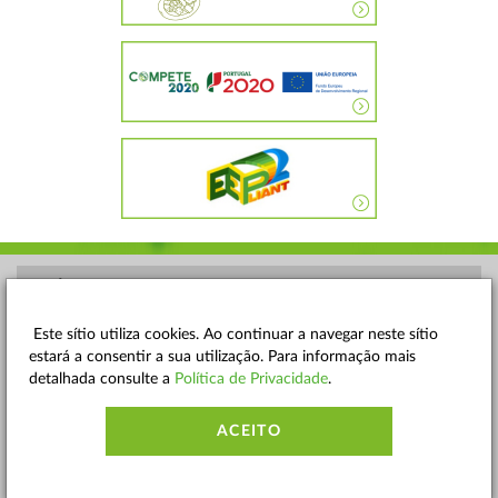
POLÍTICA DE PRIVACIDADE
TERMOS E CONDIÇÕES
Este sítio utiliza cookies. Ao continuar a navegar neste sítio
estará a consentir a sua utilização. Para informação mais
MAPA DO SITE
detalhada consulte a
Política de Privacidade
.
CONTACTOS
ACEITO
ACESSIBILIDADE