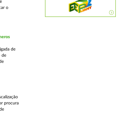
e
car o
neros
igada de
o de
de
calização
or procura
 de