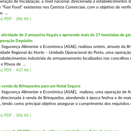
eração de fiscalização, a nível nacional, direcionada a estabelecimentos d
 “Fast Food” existentes nos Centros Comerciais, com o objetivo de verifi
 ...
o( PDF - 286 Kb )
tividade de 3 armazéns ilegais e apreende mais de 17 toneladas de gé
Operação Depósito
 Segurança Alimentar e Económica (ASAE), realizou ontem, através da Br
nidade Regional do Norte – Unidade Operacional do Porto, uma operaçã
estabelecimentos industriais de armazenamento localizados nos concelhos 
 e Póvoa de ...
o( PDF - 433 Kb )
a venda de Brinquedos para um Natal Seguro
 Segurança Alimentar e Económica (ASAE), realizou, uma operação de fis
l, direcionada à venda de Brinquedos, atendendo à época festiva e de mai
, tendo como principal objetivo assegurar o cumprimento dos requisitos
o( PDF - 306 Kb )