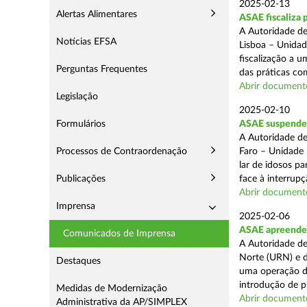
2025-02-13
Alertas Alimentares
ASAE fiscaliza 
A Autoridade de
Notícias EFSA
Lisboa – Unidad
fiscalização a 
Perguntas Frequentes
das práticas com
Abrir document
Legislação
2025-02-10
Formulários
ASAE suspende c
A Autoridade de
Processos de Contraordenação
Faro – Unidade 
lar de idosos p
Publicações
face à interrupç
Abrir document
Imprensa
2025-02-06
ASAE apreende 
Comunicados de Imprensa
A Autoridade de
Norte (URN) e d
Destaques
uma operação de
introdução de p
Medidas de Modernização
Abrir document
Administrativa da AP/SIMPLEX