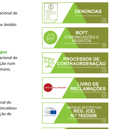
acional de
no âmbito
água
acional de
zação num
umano,
nal do
sencadeou
ção de