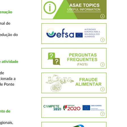
denação
nal de
o
redução do
 atividade
ade
cionada a
de Ponte
nto de
gionais,