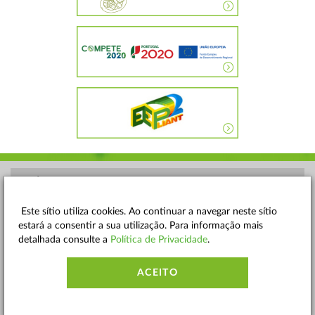
POLÍTICA DE PRIVACIDADE
TERMOS E CONDIÇÕES
Este sítio utiliza cookies. Ao continuar a navegar neste sítio
estará a consentir a sua utilização. Para informação mais
MAPA DO SITE
detalhada consulte a
Política de Privacidade
.
CONTACTOS
ACEITO
ACESSIBILIDADE