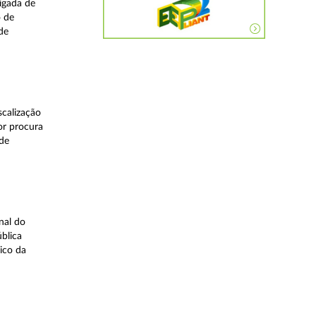
igada de
o de
de
calização
or procura
 de
nal do
blica
ico da