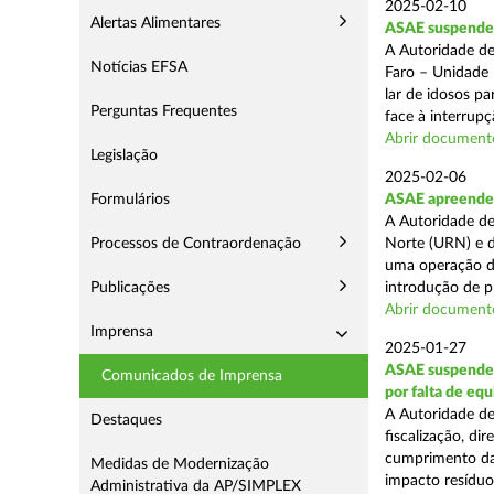
2025-02-10
Alertas Alimentares
ASAE suspende c
A Autoridade de
Notícias EFSA
Faro – Unidade 
lar de idosos p
Perguntas Frequentes
face à interrupç
Abrir document
Legislação
2025-02-06
Formulários
ASAE apreende 
A Autoridade de
Processos de Contraordenação
Norte (URN) e d
uma operação de
Publicações
introdução de p
Abrir document
Imprensa
2025-01-27
ASAE suspende 
Comunicados de Imprensa
por falta de eq
A Autoridade de
Destaques
fiscalização, di
cumprimento das
Medidas de Modernização
impacto resíduos
Administrativa da AP/SIMPLEX