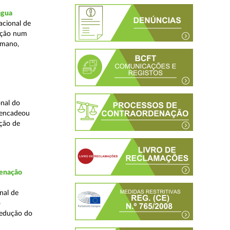
água
acional de
zação num
umano,
nal do
sencadeou
ção de
denação
nal de
o
redução do