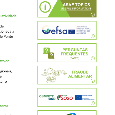
 atividade
ade
cionada a
de Ponte
nto de
gionais,
e
car o
neros