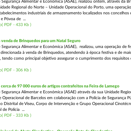
 Segurança Alimentar e Económica (ASAE), realizou ontem, através da Br
nidade Regional do Norte – Unidade Operacional do Porto, uma operaçã
estabelecimentos industriais de armazenamento localizados nos concelhos 
 e Póvoa de ...
o( PDF - 433 Kb )
a venda de Brinquedos para um Natal Seguro
 Segurança Alimentar e Económica (ASAE), realizou, uma operação de fis
l, direcionada à venda de Brinquedos, atendendo à época festiva e de mai
, tendo como principal objetivo assegurar o cumprimento dos requisitos
o( PDF - 306 Kb )
erca de 97 000 euros de artigos contrafeitos na Feira de Lamego
 Segurança Alimentar e Económica (ASAE) através da sua Unidade Regio
 Operacional de Barcelos em colaboração com a Polícia de Segurança Pú
 Distrital de Viseu, Corpo de Intervenção e Grupo Operacional Cinotécn
 de Polícia ...
o( PDF - 333 Kb )