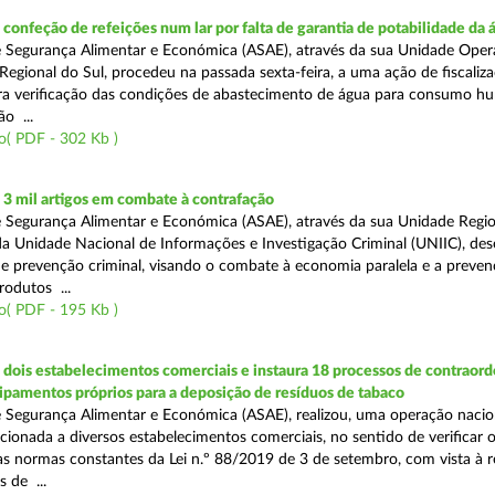
onfeção de refeições num lar por falta de garantia de potabilidade da 
 Segurança Alimentar e Económica (ASAE), através da sua Unidade Oper
Regional do Sul, procedeu na passada sexta-feira, a uma ação de fiscali
ara verificação das condições de abastecimento de água para consumo h
ão ...
o( PDF - 302 Kb )
3 mil artigos em combate à contrafação
 Segurança Alimentar e Económica (ASAE), através da sua Unidade Regio
a Unidade Nacional de Informações e Investigação Criminal (UNIIC), de
 prevenção criminal, visando o combate à economia paralela e a preven
rodutos ...
o( PDF - 195 Kb )
dois estabelecimentos comerciais e instaura 18 processos de contraor
uipamentos próprios para a deposição de resíduos de tabaco
 Segurança Alimentar e Económica (ASAE), realizou, uma operação nacio
recionada a diversos estabelecimentos comerciais, no sentido de verificar 
 normas constantes da Lei n.º 88/2019 de 3 de setembro, com vista à 
 de ...