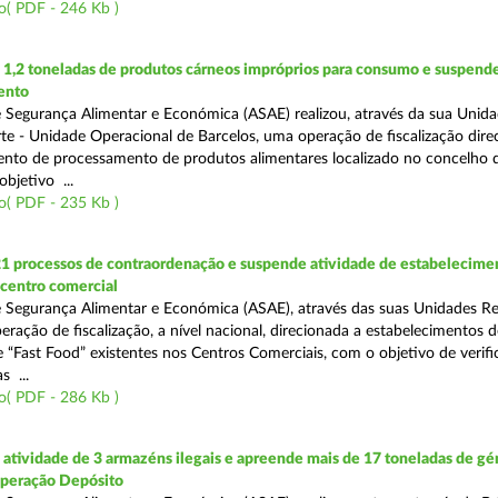
o( PDF - 246 Kb )
1,2 toneladas de produtos cárneos impróprios para consumo e suspende
ento
 Segurança Alimentar e Económica (ASAE) realizou, através da sua Unid
te - Unidade Operacional de Barcelos, uma operação de fiscalização dire
nto de processamento de produtos alimentares localizado no concelho 
bjetivo ...
o( PDF - 235 Kb )
21 processos de contraordenação e suspende atividade de estabelecime
 centro comercial
 Segurança Alimentar e Económica (ASAE), através das suas Unidades Re
eração de fiscalização, a nível nacional, direcionada a estabelecimentos d
 “Fast Food” existentes nos Centros Comerciais, com o objetivo de verifi
 ...
o( PDF - 286 Kb )
tividade de 3 armazéns ilegais e apreende mais de 17 toneladas de gé
Operação Depósito