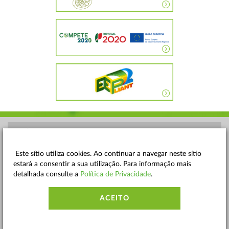
POLÍTICA DE PRIVACIDADE
TERMOS E CONDIÇÕES
Este sítio utiliza cookies. Ao continuar a navegar neste sítio
estará a consentir a sua utilização. Para informação mais
MAPA DO SITE
detalhada consulte a
Política de Privacidade
.
CONTACTOS
ACEITO
ACESSIBILIDADE