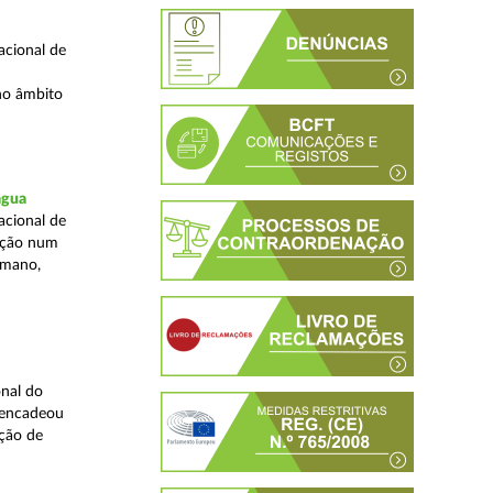
acional de
no âmbito
água
acional de
zação num
umano,
nal do
sencadeou
ção de