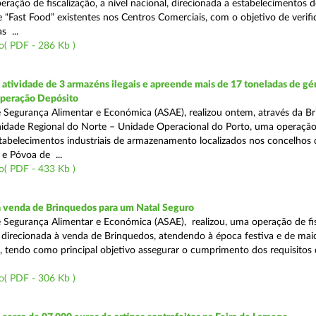
eração de fiscalização, a nível nacional, direcionada a estabelecimentos d
 “Fast Food” existentes nos Centros Comerciais, com o objetivo de verifi
 ...
o( PDF - 286 Kb )
tividade de 3 armazéns ilegais e apreende mais de 17 toneladas de gé
Operação Depósito
 Segurança Alimentar e Económica (ASAE), realizou ontem, através da Br
nidade Regional do Norte – Unidade Operacional do Porto, uma operaçã
estabelecimentos industriais de armazenamento localizados nos concelhos 
 e Póvoa de ...
o( PDF - 433 Kb )
a venda de Brinquedos para um Natal Seguro
 Segurança Alimentar e Económica (ASAE), realizou, uma operação de fis
l, direcionada à venda de Brinquedos, atendendo à época festiva e de mai
, tendo como principal objetivo assegurar o cumprimento dos requisitos
o( PDF - 306 Kb )