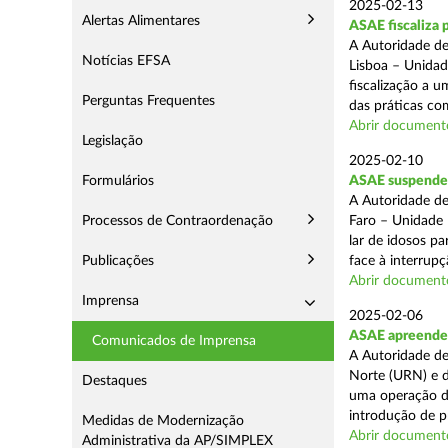
2025-02-13
Alertas Alimentares
ASAE fiscaliza 
A Autoridade de
Notícias EFSA
Lisboa – Unidad
fiscalização a 
Perguntas Frequentes
das práticas com
Abrir document
Legislação
2025-02-10
Formulários
ASAE suspende c
A Autoridade de
Processos de Contraordenação
Faro – Unidade 
lar de idosos p
Publicações
face à interrupç
Abrir document
Imprensa
2025-02-06
ASAE apreende 
Comunicados de Imprensa
A Autoridade de
Norte (URN) e d
Destaques
uma operação de
introdução de p
Medidas de Modernização
Abrir document
Administrativa da AP/SIMPLEX