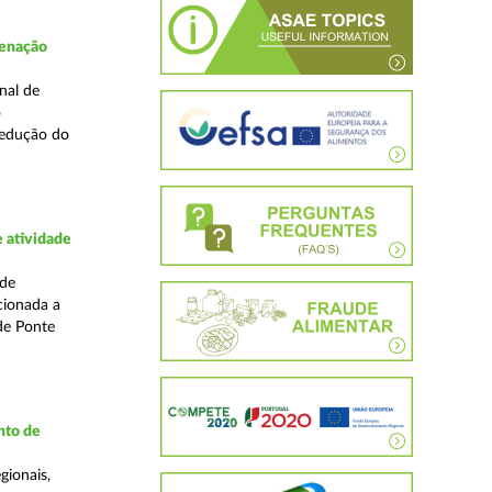
denação
nal de
o
redução do
 atividade
ade
cionada a
de Ponte
nto de
gionais,