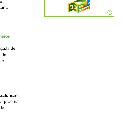
e
car o
neros
igada de
o de
de
calização
or procura
 de