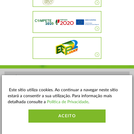
POLÍTICA DE PRIVACIDADE
TERMOS E CONDIÇÕES
Este sítio utiliza cookies. Ao continuar a navegar neste sítio
estará a consentir a sua utilização. Para informação mais
MAPA DO SITE
detalhada consulte a
Política de Privacidade
.
CONTACTOS
ACEITO
ACESSIBILIDADE