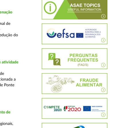
denação
nal de
o
redução do
 atividade
ade
cionada a
de Ponte
nto de
gionais,