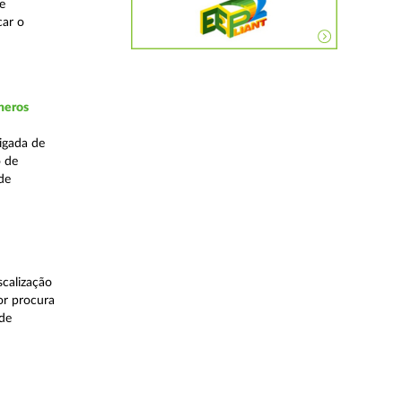
e
car o
neros
igada de
o de
de
calização
or procura
 de