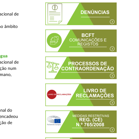
acional de
no âmbito
água
acional de
zação num
umano,
nal do
sencadeou
ção de