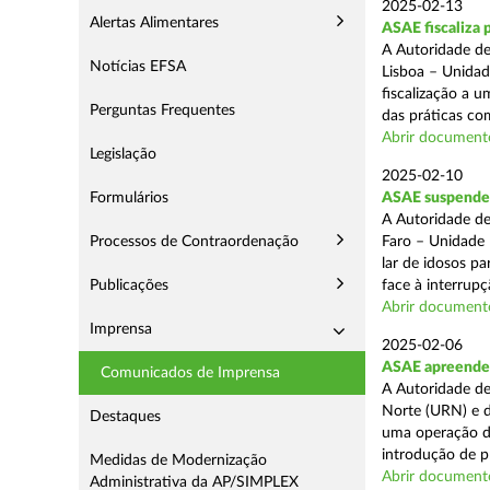
2025-02-13
Alertas Alimentares
ASAE fiscaliza 
A Autoridade de
Notícias EFSA
Lisboa – Unidad
fiscalização a 
Perguntas Frequentes
das práticas com
Abrir document
Legislação
2025-02-10
Formulários
ASAE suspende c
A Autoridade de
Processos de Contraordenação
Faro – Unidade 
lar de idosos p
Publicações
face à interrupç
Abrir document
Imprensa
2025-02-06
ASAE apreende 
Comunicados de Imprensa
A Autoridade de
Norte (URN) e d
Destaques
uma operação de
introdução de p
Medidas de Modernização
Abrir document
Administrativa da AP/SIMPLEX