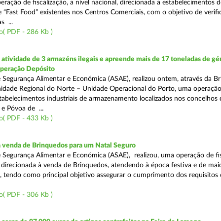
eração de fiscalização, a nível nacional, direcionada a estabelecimentos d
 “Fast Food” existentes nos Centros Comerciais, com o objetivo de verifi
 ...
o( PDF - 286 Kb )
tividade de 3 armazéns ilegais e apreende mais de 17 toneladas de gé
Operação Depósito
 Segurança Alimentar e Económica (ASAE), realizou ontem, através da Br
nidade Regional do Norte – Unidade Operacional do Porto, uma operaçã
estabelecimentos industriais de armazenamento localizados nos concelhos 
 e Póvoa de ...
o( PDF - 433 Kb )
a venda de Brinquedos para um Natal Seguro
 Segurança Alimentar e Económica (ASAE), realizou, uma operação de fis
l, direcionada à venda de Brinquedos, atendendo à época festiva e de mai
, tendo como principal objetivo assegurar o cumprimento dos requisitos
o( PDF - 306 Kb )