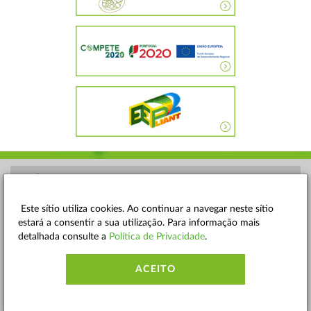
POLÍTICA DE PRIVACIDADE
TERMOS E CONDIÇÕES
Este sítio utiliza cookies. Ao continuar a navegar neste sítio
estará a consentir a sua utilização. Para informação mais
MAPA DO SITE
detalhada consulte a
Política de Privacidade
.
CONTACTOS
ACEITO
ACESSIBILIDADE