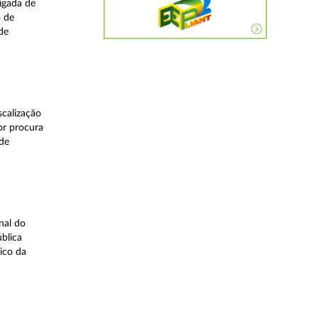
igada de
o de
de
calização
or procura
 de
nal do
blica
ico da