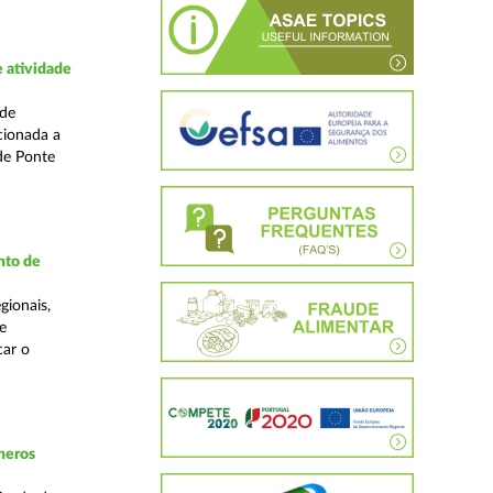
 atividade
ade
cionada a
de Ponte
nto de
gionais,
e
car o
neros