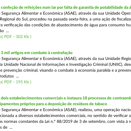
onfeção de refeições num lar por falta de garantia de potabilidade da 
 Segurança Alimentar e Económica (ASAE), através da sua Unidade Oper
Regional do Sul, procedeu na passada sexta-feira, a uma ação de fiscali
ara verificação das condições de abastecimento de água para consumo h
ão ...
o( PDF - 302 Kb )
3 mil artigos em combate à contrafação
 Segurança Alimentar e Económica (ASAE), através da sua Unidade Regio
a Unidade Nacional de Informações e Investigação Criminal (UNIIC), de
 prevenção criminal, visando o combate à economia paralela e a preven
rodutos ...
o( PDF - 195 Kb )
dois estabelecimentos comerciais e instaura 18 processos de contraor
uipamentos próprios para a deposição de resíduos de tabaco
 Segurança Alimentar e Económica (ASAE), realizou, uma operação nacio
recionada a diversos estabelecimentos comerciais, no sentido de verificar 
 normas constantes da Lei n.º 88/2019 de 3 de setembro, com vista à 
 de ...