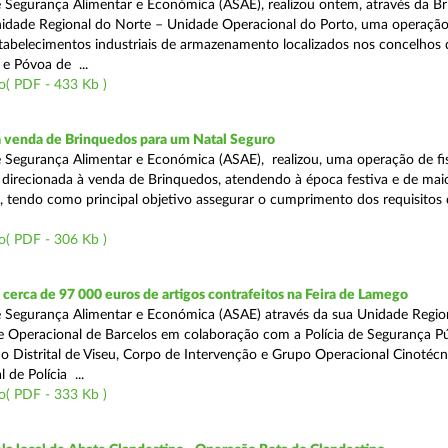
 Segurança Alimentar e Económica (ASAE), realizou ontem, através da Br
nidade Regional do Norte – Unidade Operacional do Porto, uma operaçã
estabelecimentos industriais de armazenamento localizados nos concelhos 
 e Póvoa de ...
o( PDF - 433 Kb )
a venda de Brinquedos para um Natal Seguro
 Segurança Alimentar e Económica (ASAE), realizou, uma operação de fis
l, direcionada à venda de Brinquedos, atendendo à época festiva e de mai
, tendo como principal objetivo assegurar o cumprimento dos requisitos
o( PDF - 306 Kb )
erca de 97 000 euros de artigos contrafeitos na Feira de Lamego
 Segurança Alimentar e Económica (ASAE) através da sua Unidade Regio
 Operacional de Barcelos em colaboração com a Polícia de Segurança Pú
 Distrital de Viseu, Corpo de Intervenção e Grupo Operacional Cinotécn
 de Polícia ...
o( PDF - 333 Kb )