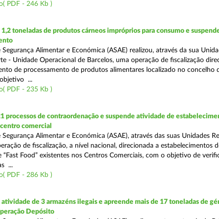
o( PDF - 246 Kb )
1,2 toneladas de produtos cárneos impróprios para consumo e suspende
ento
 Segurança Alimentar e Económica (ASAE) realizou, através da sua Unid
te - Unidade Operacional de Barcelos, uma operação de fiscalização dire
nto de processamento de produtos alimentares localizado no concelho 
bjetivo ...
o( PDF - 235 Kb )
21 processos de contraordenação e suspende atividade de estabelecime
 centro comercial
 Segurança Alimentar e Económica (ASAE), através das suas Unidades Re
eração de fiscalização, a nível nacional, direcionada a estabelecimentos d
 “Fast Food” existentes nos Centros Comerciais, com o objetivo de verifi
 ...
o( PDF - 286 Kb )
tividade de 3 armazéns ilegais e apreende mais de 17 toneladas de gé
Operação Depósito