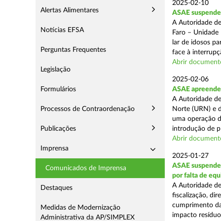
2025-02-10
Alertas Alimentares
ASAE suspende c
A Autoridade de
Notícias EFSA
Faro – Unidade 
lar de idosos p
Perguntas Frequentes
face à interrupç
Abrir document
Legislação
2025-02-06
Formulários
ASAE apreende 
A Autoridade de
Processos de Contraordenação
Norte (URN) e d
uma operação de
Publicações
introdução de p
Abrir document
Imprensa
2025-01-27
ASAE suspende 
Comunicados de Imprensa
por falta de eq
A Autoridade de
Destaques
fiscalização, di
cumprimento das
Medidas de Modernização
impacto resíduos
Administrativa da AP/SIMPLEX