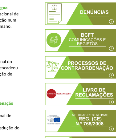
água
acional de
zação num
umano,
nal do
sencadeou
ção de
denação
nal de
o
redução do