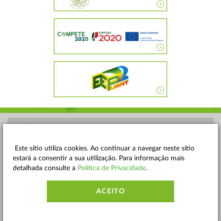
POLÍTICA DE PRIVACIDADE
TERMOS E CONDIÇÕES
Este sítio utiliza cookies. Ao continuar a navegar neste sítio
estará a consentir a sua utilização. Para informação mais
MAPA DO SITE
detalhada consulte a
Política de Privacidade
.
CONTACTOS
ACEITO
ACESSIBILIDADE