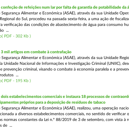
onfeção de refeições num lar por falta de garantia de potabilidade da 
 Segurança Alimentar e Económica (ASAE), através da sua Unidade Oper
Regional do Sul, procedeu na passada sexta-feira, a uma ação de fiscali
ara verificação das condições de abastecimento de água para consumo h
ão ...
o( PDF - 302 Kb )
3 mil artigos em combate à contrafação
 Segurança Alimentar e Económica (ASAE), através da sua Unidade Regio
a Unidade Nacional de Informações e Investigação Criminal (UNIIC), de
 prevenção criminal, visando o combate à economia paralela e a preven
rodutos ...
o( PDF - 195 Kb )
dois estabelecimentos comerciais e instaura 18 processos de contraor
uipamentos próprios para a deposição de resíduos de tabaco
 Segurança Alimentar e Económica (ASAE), realizou, uma operação nacio
recionada a diversos estabelecimentos comerciais, no sentido de verificar 
 normas constantes da Lei n.º 88/2019 de 3 de setembro, com vista à 
 de ...