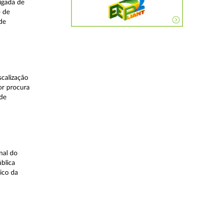
igada de
o de
de
calização
or procura
 de
nal do
blica
ico da