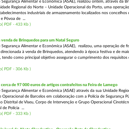
 Segurança Alimentar e Económica (ASAE), realizou ontem, através da Br
nidade Regional do Norte – Unidade Operacional do Porto, uma operaçã
estabelecimentos industriais de armazenamento localizados nos concelhos 
 e Póvoa de ...
o( PDF - 433 Kb )
a venda de Brinquedos para um Natal Seguro
 Segurança Alimentar e Económica (ASAE), realizou, uma operação de fis
l, direcionada à venda de Brinquedos, atendendo à época festiva e de mai
, tendo como principal objetivo assegurar o cumprimento dos requisitos
o( PDF - 306 Kb )
erca de 97 000 euros de artigos contrafeitos na Feira de Lamego
 Segurança Alimentar e Económica (ASAE) através da sua Unidade Regio
 Operacional de Barcelos em colaboração com a Polícia de Segurança Pú
 Distrital de Viseu, Corpo de Intervenção e Grupo Operacional Cinotécn
 de Polícia ...
o( PDF - 333 Kb )