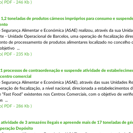
o( PDF - 246 Kb )
1,2 toneladas de produtos cárneos impróprios para consumo e suspende
ento
 Segurança Alimentar e Económica (ASAE) realizou, através da sua Unid
te - Unidade Operacional de Barcelos, uma operação de fiscalização dire
nto de processamento de produtos alimentares localizado no concelho 
bjetivo ...
o( PDF - 235 Kb )
21 processos de contraordenação e suspende atividade de estabelecime
 centro comercial
 Segurança Alimentar e Económica (ASAE), através das suas Unidades Re
eração de fiscalização, a nível nacional, direcionada a estabelecimentos d
 “Fast Food” existentes nos Centros Comerciais, com o objetivo de verifi
 ...
o( PDF - 286 Kb )
tividade de 3 armazéns ilegais e apreende mais de 17 toneladas de gé
Operação Depósito