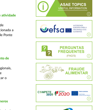
 atividade
ade
cionada a
de Ponte
nto de
gionais,
e
car o
neros