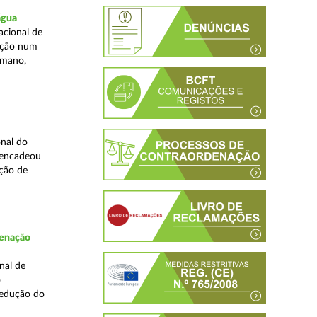
água
acional de
zação num
umano,
nal do
sencadeou
ção de
denação
nal de
o
redução do