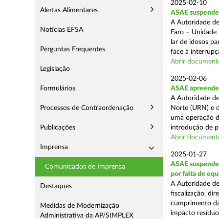
2025-02-10
Alertas Alimentares
ASAE suspende c
A Autoridade de
Notícias EFSA
Faro – Unidade 
lar de idosos p
Perguntas Frequentes
face à interrupç
Abrir document
Legislação
2025-02-06
Formulários
ASAE apreende 
A Autoridade de
Processos de Contraordenação
Norte (URN) e d
uma operação de
Publicações
introdução de p
Abrir document
Imprensa
2025-01-27
ASAE suspende 
Comunicados de Imprensa
por falta de eq
A Autoridade de
Destaques
fiscalização, di
cumprimento das
Medidas de Modernização
impacto resíduos
Administrativa da AP/SIMPLEX