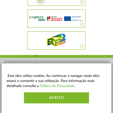
POLÍTICA DE PRIVACIDADE
TERMOS E CONDIÇÕES
Este sítio utiliza cookies. Ao continuar a navegar neste sítio
estará a consentir a sua utilização. Para informação mais
MAPA DO SITE
detalhada consulte a
Política de Privacidade
.
CONTACTOS
ACEITO
ACESSIBILIDADE