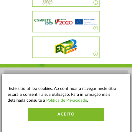
POLÍTICA DE PRIVACIDADE
TERMOS E CONDIÇÕES
Este sítio utiliza cookies. Ao continuar a navegar neste sítio
estará a consentir a sua utilização. Para informação mais
MAPA DO SITE
detalhada consulte a
Política de Privacidade
.
CONTACTOS
ACEITO
ACESSIBILIDADE