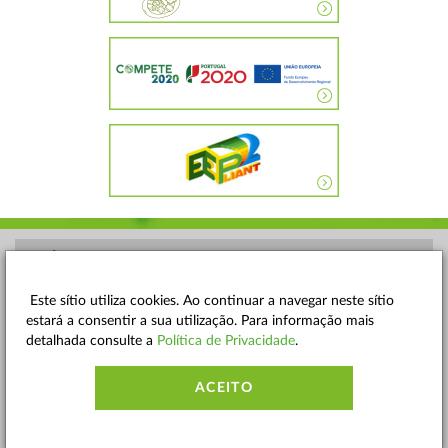
POLÍTICA DE PRIVACIDADE
TERMOS E CONDIÇÕES
Este sítio utiliza cookies. Ao continuar a navegar neste sítio
estará a consentir a sua utilização. Para informação mais
MAPA DO SITE
detalhada consulte a
Política de Privacidade
.
CONTACTOS
ACEITO
ACESSIBILIDADE