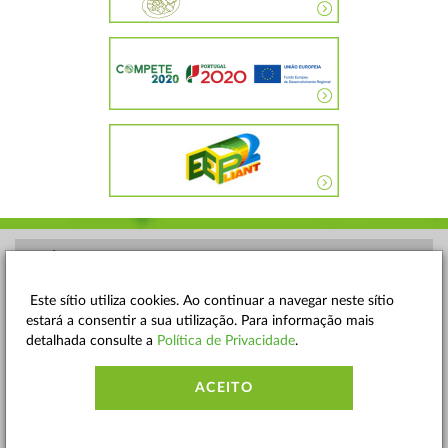
POLÍTICA DE PRIVACIDADE
TERMOS E CONDIÇÕES
Este sítio utiliza cookies. Ao continuar a navegar neste sítio
estará a consentir a sua utilização. Para informação mais
MAPA DO SITE
detalhada consulte a
Política de Privacidade
.
CONTACTOS
ACEITO
ACESSIBILIDADE