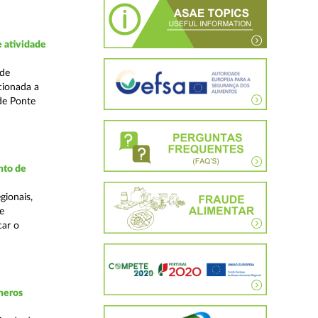
 atividade
ade
cionada a
de Ponte
nto de
gionais,
e
car o
neros