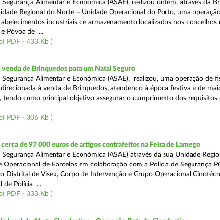
 Segurança Alimentar e Económica (ASAE), realizou ontem, através da Br
nidade Regional do Norte – Unidade Operacional do Porto, uma operaçã
estabelecimentos industriais de armazenamento localizados nos concelhos 
 e Póvoa de ...
o( PDF - 433 Kb )
a venda de Brinquedos para um Natal Seguro
 Segurança Alimentar e Económica (ASAE), realizou, uma operação de fis
l, direcionada à venda de Brinquedos, atendendo à época festiva e de mai
, tendo como principal objetivo assegurar o cumprimento dos requisitos
o( PDF - 306 Kb )
erca de 97 000 euros de artigos contrafeitos na Feira de Lamego
 Segurança Alimentar e Económica (ASAE) através da sua Unidade Regio
 Operacional de Barcelos em colaboração com a Polícia de Segurança Pú
 Distrital de Viseu, Corpo de Intervenção e Grupo Operacional Cinotécn
 de Polícia ...
o( PDF - 333 Kb )