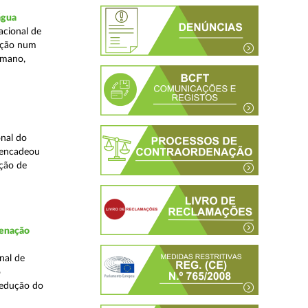
água
acional de
zação num
umano,
nal do
sencadeou
ção de
denação
nal de
o
redução do