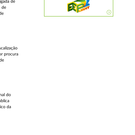
igada de
o de
de
calização
or procura
 de
nal do
blica
ico da