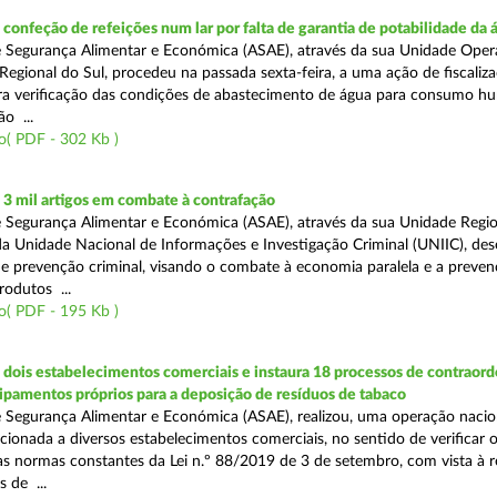
onfeção de refeições num lar por falta de garantia de potabilidade da 
 Segurança Alimentar e Económica (ASAE), através da sua Unidade Oper
Regional do Sul, procedeu na passada sexta-feira, a uma ação de fiscali
ara verificação das condições de abastecimento de água para consumo h
ão ...
o( PDF - 302 Kb )
3 mil artigos em combate à contrafação
 Segurança Alimentar e Económica (ASAE), através da sua Unidade Regio
a Unidade Nacional de Informações e Investigação Criminal (UNIIC), de
 prevenção criminal, visando o combate à economia paralela e a preven
rodutos ...
o( PDF - 195 Kb )
dois estabelecimentos comerciais e instaura 18 processos de contraor
uipamentos próprios para a deposição de resíduos de tabaco
 Segurança Alimentar e Económica (ASAE), realizou, uma operação nacio
recionada a diversos estabelecimentos comerciais, no sentido de verificar 
 normas constantes da Lei n.º 88/2019 de 3 de setembro, com vista à 
 de ...