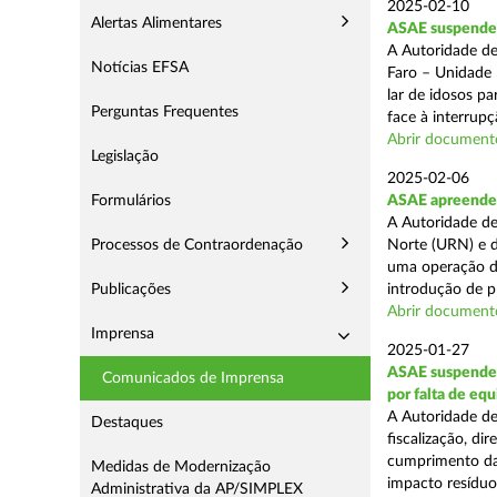
2025-02-10
Alertas Alimentares
ASAE suspende c
A Autoridade de
Notícias EFSA
Faro – Unidade 
lar de idosos p
Perguntas Frequentes
face à interrupç
Abrir document
Legislação
2025-02-06
Formulários
ASAE apreende 
A Autoridade de
Processos de Contraordenação
Norte (URN) e d
uma operação de
Publicações
introdução de p
Abrir document
Imprensa
2025-01-27
ASAE suspende 
Comunicados de Imprensa
por falta de eq
A Autoridade de
Destaques
fiscalização, di
cumprimento das
Medidas de Modernização
impacto resíduos
Administrativa da AP/SIMPLEX