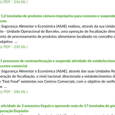
o( PDF - 246 Kb )
1,2 toneladas de produtos cárneos impróprios para consumo e suspende
ento
 Segurança Alimentar e Económica (ASAE) realizou, através da sua Unid
te - Unidade Operacional de Barcelos, uma operação de fiscalização dire
nto de processamento de produtos alimentares localizado no concelho 
bjetivo ...
o( PDF - 235 Kb )
21 processos de contraordenação e suspende atividade de estabelecime
 centro comercial
 Segurança Alimentar e Económica (ASAE), através das suas Unidades Re
eração de fiscalização, a nível nacional, direcionada a estabelecimentos d
 “Fast Food” existentes nos Centros Comerciais, com o objetivo de verifi
 ...
o( PDF - 286 Kb )
tividade de 3 armazéns ilegais e apreende mais de 17 toneladas de gé
Operação Depósito