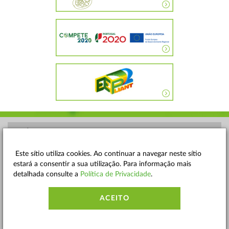
POLÍTICA DE PRIVACIDADE
TERMOS E CONDIÇÕES
Este sítio utiliza cookies. Ao continuar a navegar neste sítio
estará a consentir a sua utilização. Para informação mais
MAPA DO SITE
detalhada consulte a
Política de Privacidade
.
CONTACTOS
ACEITO
ACESSIBILIDADE