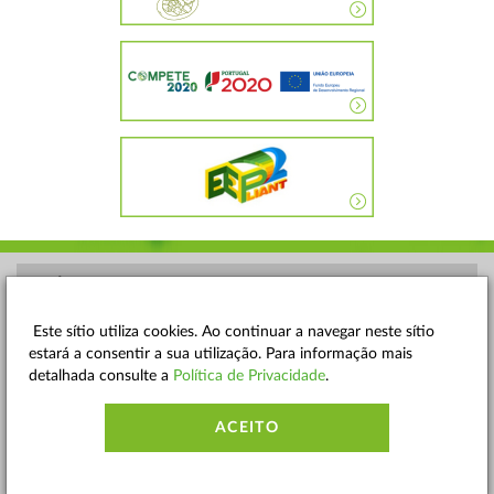
POLÍTICA DE PRIVACIDADE
TERMOS E CONDIÇÕES
Este sítio utiliza cookies. Ao continuar a navegar neste sítio
estará a consentir a sua utilização. Para informação mais
MAPA DO SITE
detalhada consulte a
Política de Privacidade
.
CONTACTOS
ACEITO
ACESSIBILIDADE