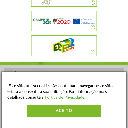
POLÍTICA DE PRIVACIDADE
TERMOS E CONDIÇÕES
Este sítio utiliza cookies. Ao continuar a navegar neste sítio
estará a consentir a sua utilização. Para informação mais
MAPA DO SITE
detalhada consulte a
Política de Privacidade
.
CONTACTOS
ACEITO
ACESSIBILIDADE