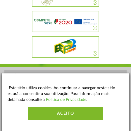
POLÍTICA DE PRIVACIDADE
TERMOS E CONDIÇÕES
Este sítio utiliza cookies. Ao continuar a navegar neste sítio
estará a consentir a sua utilização. Para informação mais
MAPA DO SITE
detalhada consulte a
Política de Privacidade
.
CONTACTOS
ACEITO
ACESSIBILIDADE