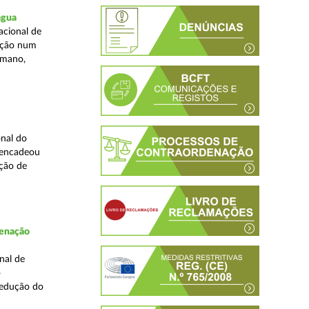
água
acional de
zação num
umano,
nal do
sencadeou
ção de
denação
nal de
o
redução do