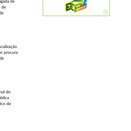
igada de
o de
de
calização
or procura
 de
nal do
blica
ico da