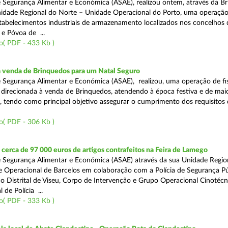
 Segurança Alimentar e Económica (ASAE), realizou ontem, através da Br
nidade Regional do Norte – Unidade Operacional do Porto, uma operaçã
estabelecimentos industriais de armazenamento localizados nos concelhos 
 e Póvoa de ...
o( PDF - 433 Kb )
a venda de Brinquedos para um Natal Seguro
 Segurança Alimentar e Económica (ASAE), realizou, uma operação de fis
l, direcionada à venda de Brinquedos, atendendo à época festiva e de mai
, tendo como principal objetivo assegurar o cumprimento dos requisitos
o( PDF - 306 Kb )
erca de 97 000 euros de artigos contrafeitos na Feira de Lamego
 Segurança Alimentar e Económica (ASAE) através da sua Unidade Regio
 Operacional de Barcelos em colaboração com a Polícia de Segurança Pú
 Distrital de Viseu, Corpo de Intervenção e Grupo Operacional Cinotécn
 de Polícia ...
o( PDF - 333 Kb )