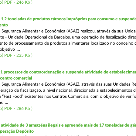
o( PDF - 246 Kb )
1,2 toneladas de produtos cárneos impróprios para consumo e suspende
ento
 Segurança Alimentar e Económica (ASAE) realizou, através da sua Unid
te - Unidade Operacional de Barcelos, uma operação de fiscalização dire
nto de processamento de produtos alimentares localizado no concelho 
bjetivo ...
o( PDF - 235 Kb )
21 processos de contraordenação e suspende atividade de estabelecime
 centro comercial
 Segurança Alimentar e Económica (ASAE), através das suas Unidades Re
eração de fiscalização, a nível nacional, direcionada a estabelecimentos d
 “Fast Food” existentes nos Centros Comerciais, com o objetivo de verifi
 ...
o( PDF - 286 Kb )
tividade de 3 armazéns ilegais e apreende mais de 17 toneladas de gé
Operação Depósito