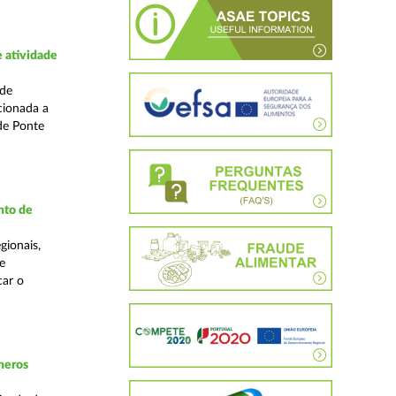
 atividade
ade
cionada a
de Ponte
nto de
gionais,
e
car o
neros