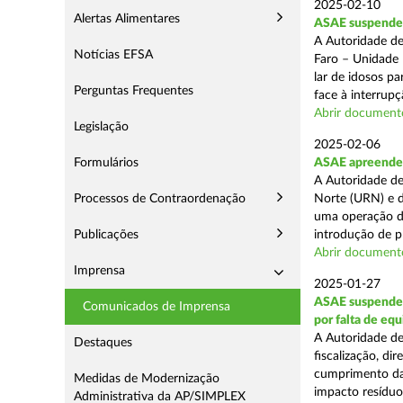
2025-02-10
Alertas Alimentares
ASAE suspende c
A Autoridade de
Notícias EFSA
Faro – Unidade 
lar de idosos p
Perguntas Frequentes
face à interrupç
Abrir document
Legislação
2025-02-06
Formulários
ASAE apreende 
A Autoridade de
Processos de Contraordenação
Norte (URN) e d
uma operação de
Publicações
introdução de p
Abrir document
Imprensa
2025-01-27
ASAE suspende 
Comunicados de Imprensa
por falta de eq
A Autoridade de
Destaques
fiscalização, di
cumprimento das
Medidas de Modernização
impacto resíduos
Administrativa da AP/SIMPLEX